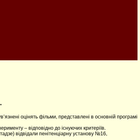
”
ув’язнені оцінять фільми, представлені в основній програмі
перименту – відповідно до існуючих критеріїв.
тадзе) відвідали пенітенціарну установу №16,