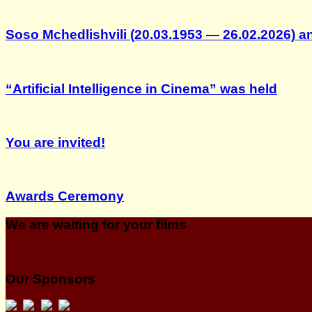
Soso Mchedlishvili (20.03.1953 — 26.02.2026) 
“Artificial Intelligence in Cinema” was held
You are invited!
Awards Ceremony
We are waiting for your films
Our Sponsors