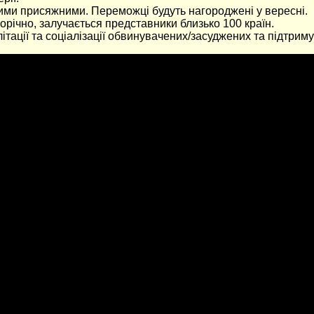
ними присяжними. Переможці будуть нагороджені у вересні.
ічно, залучається представники близько 100 країн.
ації та соціалізації обвинувачених/засуджених та підтримува