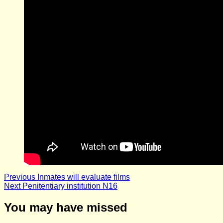
Post
Previous
Inmates will evaluate films
Next
Penitentiary institution N16
navigation
You may have missed