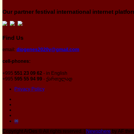
Our partner festival international internet platfo
Find Us
email:
diogenes2020v@gmail.com
cell-phones:
+995
551 23 09 62
- in English
+995
595 55 94 99
- ქართულად
Privacy Policy
Facebook
Twitter
YouTube
Vimeo
Email
Copyright ArDes © All rights reserved.
|
Newsphere
by AF the