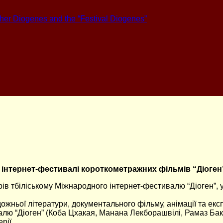
pher Diogenes and the “Festival Diogenes”
у інтернет-фестивалі короткометражних фільмів “Діоген
рів тбіліському Міжнародного інтернет-фестивалю “Діоген”, 
ожньої літератури, документального фільму, анімації та екс
лю “Діоген” (Коба Цхакая, Манана Лекборашвілі, Рамаз Бак
рії.