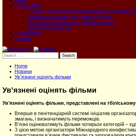
News
Lecture Hall
A unified psychoanalytic perception of the philoso
Georgian Cinema in the Past and Today
Georgian Short Films and Film Almanacs
Internet Cinema Hall
Registration
Contact
Search
for:
Home
Новини
Ув’язнені оцінять фільми
Ув’язнені оцінять фільми
Ув’язнені оцінять фільми, представлені на тбіліськом
Вперше в пенітенціарній системі ініціатив організато
змагань, і визначатимуть переможців.
В’язні оцінюватимуть фільми чотирьох категорій – худ
З цією метою організатори Міжнародного кінофестива
представили в’язнів фестивалю та запровадили крите