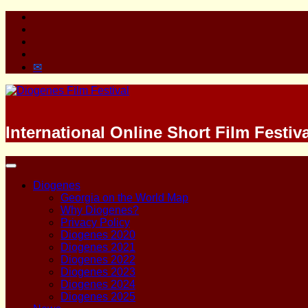
Skip
Facebook
to
Twitter
content
YouTube
Vimeo
Email
International Online Short Film Festi
Primary
Menu
Diogenes
Georgia on the World Map
Why Diogenes?
Privacy Policy
Diogenes 2020
Diogenes 2021
Diogenes 2022
Diogenes 2023
Diogenes 2024
Diogenes 2025