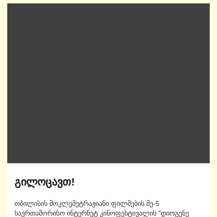
გილოცავთ!
თბილისის მოკლემეტრაჟიანი ფილმების მე-5
საერთაშორისო ინტერნეტ კინოფესტივალის "დიოგენე