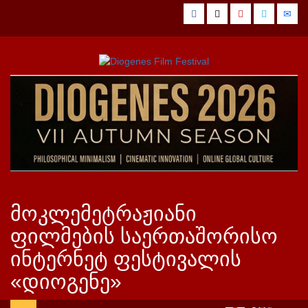
Skip
Facebook
Twitter
YouTube
Vimeo
Emai
to
content
მოკლემეტრაჟიანი
ფილმების საერთაშორისო
ინტერნეტ ფესტივალის
«დიოგენე»